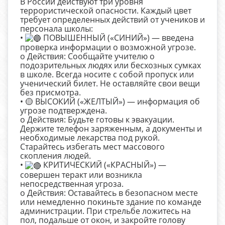
В России действуют три уровня
террористической опасности. Каждый цвет
требует определенных действий от учеников и
персонала школы:
•
ПОВЫШЕННЫЙ («СИНИЙ») — введена
проверка информации о возможной угрозе.
o Действия: Сообщайте учителю о
подозрительных людях или бесхозных сумках
в школе. Всегда носите с собой пропуск или
ученический билет. Не оставляйте свои вещи
без присмотра.
• 🟡 ВЫСОКИЙ («ЖЕЛТЫЙ») — информация об
угрозе подтверждена.
o Действия: Будьте готовы к эвакуации.
Держите телефон заряженным, а документы и
необходимые лекарства под рукой.
Старайтесь избегать мест массового
скопления людей.
•
КРИТИЧЕСКИЙ («КРАСНЫЙ») —
совершен теракт или возникла
непосредственная угроза.
o Действия: Оставайтесь в безопасном месте
или немедленно покиньте здание по команде
администрации. При стрельбе ложитесь на
пол, подальше от окон, и закройте голову