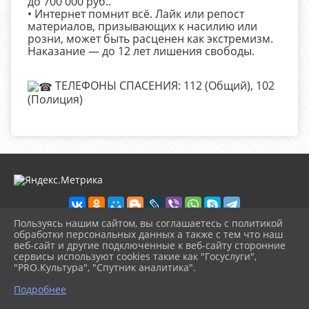
до 700 000 руб..
• Интернет помнит всё. Лайк или репост
материалов, призывающих к насилию или
розни, может быть расценен как экстремизм.
Наказание — до 12 лет лишения свободы.
ТЕЛЕФОНЫ СПАСЕНИЯ: 112 (Общий), 102
(Полиция)
Пользуясь нашим сайтом, вы соглашаетесь с политикой
обработки персональных данных а также с тем что наш
веб-сайт и другие подключенные к веб-сайту сторонние
2026 г. dhsh-murm.ru
сервисы используют cookies такие как "Госуслуги",
Вход
"PRO.Культура", "Спутник аналитика".
Карта сайта
^
Политика обработки персональных данных
Подробнее