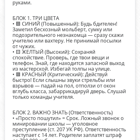
руками.
БЛОК 1. ТРИ ЦВЕТА
• 🟦 СИНИЙ (Повышенный): Будь бдителен!
Заметил бесхозный мольберт, сумку или
подозрительного незнакомца — сразу скажи
учителю или вахтеру. Не принимай посылки
от чужих.
• 🟨 ЖЕЛТЫЙ (Высокий): Сохраняй
спокойствие. Проверь, где твои вещи и
телефон. Знай, где находится запасной выход
из мастерской. Избегай толпы на улице.
• 🟥 КРАСНЫЙ (Критический): Действуй
быстро! Если слышны звуки стрельбы или
взрывов — падай на пол, отползи от окон
вглубь класса, забаррикадируй дверь. Слушай
только команды учителя.
БЛОК 2. ВАЖНО ЗНАТЬ (Ответственность)
• «Просто пошутил» = Срок. Ложный звонок о
минировании школы — уголовное
преступление (ст. 207 УК РФ). Ответственность
наступает с 14 лет. Родители заплатят штраф