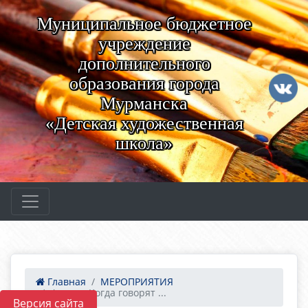
Муниципальное бюджетное
учреждение
дополнительного
образования города
Мурманска
«Детская художественная
школа»
Главная
МЕРОПРИЯТИЯ
Форум «Когда говорят ...
Версия сайта