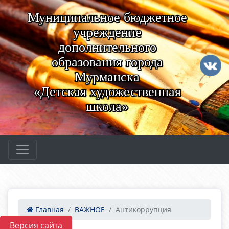
Муниципальное бюджетное
учреждение
дополнительного
образования города
Мурманска
«Детская художественная
школа»
Главная
ВАЖНОЕ
Антикоррупция
Версия сайта