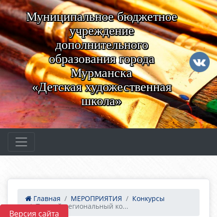
Муниципальное бюджетное
учреждение
дополнительного
образования города
Мурманска
«Детская художественная
школа»
Главная
МЕРОПРИЯТИЯ
Конкурсы
Первый региональный ко...
Версия сайта