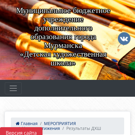
Муниципальное бюджетное
учреждение
дополнительного
образования города
Мурманска
«Детская художественная
школа»
Главная
МЕРОПРИЯТИЯ
Наши достижения
Результаты ДХШ
Версия сайта