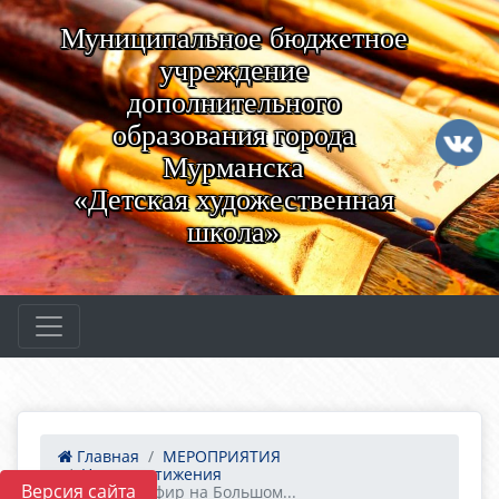
Муниципальное бюджетное
учреждение
дополнительного
образования города
Мурманска
«Детская художественная
школа»
Главная
МЕРОПРИЯТИЯ
Наши достижения
Версия сайта
Прямой эфир на Большом...