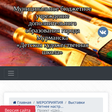
Муниципальное бюджетное
учреждение
дополнительного
образования города
Мурманска
«Детская художественная
школа»
Главная
МЕРОПРИЯТИЯ
Выставки
Выставка "Летнее настр...
Версия сайта
26.11.2021 Проект «Шко...