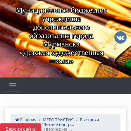
Муниципальное бюджетное
учреждение
дополнительного
образования города
Мурманска
«Детская художественная
школа»
Главная
МЕРОПРИЯТИЯ
Выставки
Выставка "Летнее настр...
Версия сайта
04.04.2020 Творческие ...