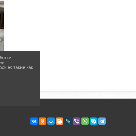
ботки
ие
okies такие как