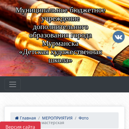
Муниципальное бюджетное
учреждение
дополнительного
образования города
Мурманска
«Детская художественная
школа»
Главная
МЕРОПРИЯТИЯ
Фото
Печатная мастерская
Версия сайта