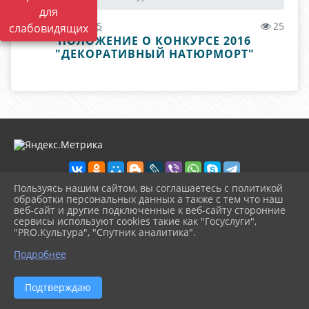
для
02.02.2022 08:45
25
слабовидящих
ПОЛОЖЕНИЕ О КОНКУРСЕ 2016
"ДЕКОРАТИВНЫЙ НАТЮРМОРТ"
Пользуясь нашим сайтом, вы соглашаетесь с политикой
обработки персональных данных а также с тем что наш
веб-сайт и другие подключенные к веб-сайту сторонние
2026 г. dhsh-murm.ru
сервисы используют cookies такие как "Госуслуги",
Вход
"PRO.Культура", "Спутник аналитика".
Карта сайта
^
Политика обработки персональных данных
Подробнее
Сделано на KubCMS
Разработка и поддержка
Подтверждаю