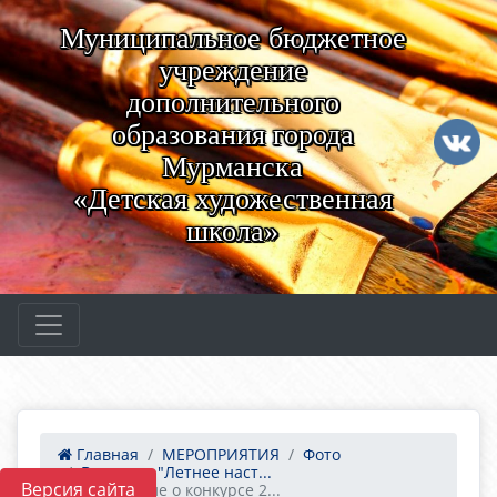
Муниципальное бюджетное
учреждение
дополнительного
образования города
Мурманска
«Детская художественная
школа»
Главная
МЕРОПРИЯТИЯ
Фото
Выставка "Летнее наст...
Версия сайта
Положение о конкурсе 2...